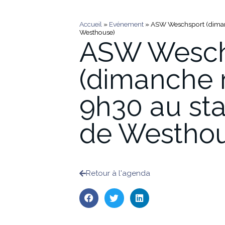
Accueil
»
Evénement
»
ASW Weschsport (dimanc
Westhouse)
ASW Wesch
(dimanche 
9h30 au sta
de Westhou
Retour à l'agenda