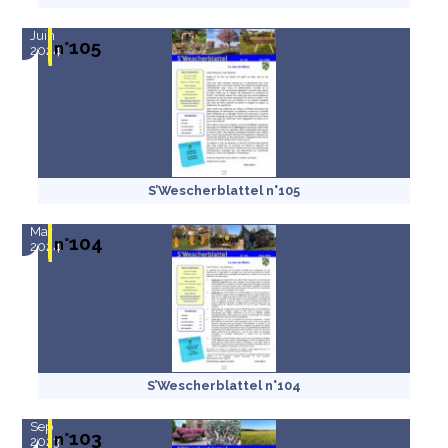
Juin
105
n°
2024
S’Wescherblattel n°105
Mar
104
n°
2024
S’Wescherblattel n°104
Sep
103
n°
2023