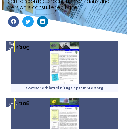
sera disponible prochainement dans une
version à consulter en ligne.
Sep
109
n°
2025
S’Wescherblattel n°109 Septembre 2025
Juin
108
n°
2025