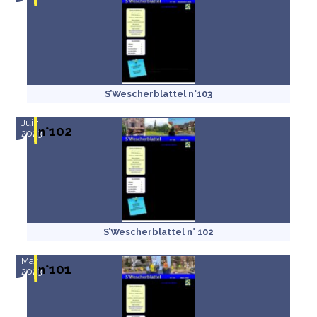
S’Wescherblattel n°103
Juin
102
n°
2023
S’Wescherblattel n° 102
Mar
101
n°
2023