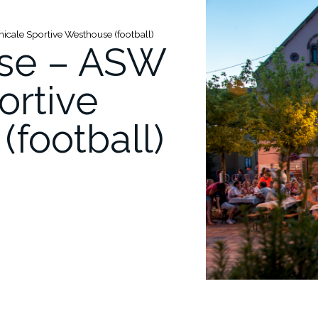
cale Sportive Westhouse (football)
ose – ASW
ortive
football)