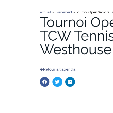
Accueil
»
Evénement
»
Tournoi Open Seniors 
Tournoi Op
TCW Tennis
Westhouse
Retour à l'agenda