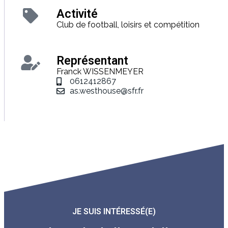
Activité
Club de football, loisirs et compétition
Représentant
Franck WISSENMEYER
0612412867
as.westhouse@sfr.fr
JE SUIS INTÉRESSÉ(E)