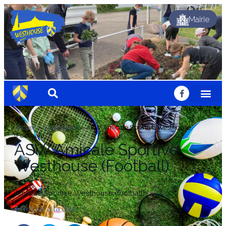
Mairie
Accueil
»
Association
»
ASW Amicale Sportive Westhouse
(Football)
ASW Amicale Sportive
Westhouse (Football)
Amicale Sportive Westhouse (football)
Retour à la liste