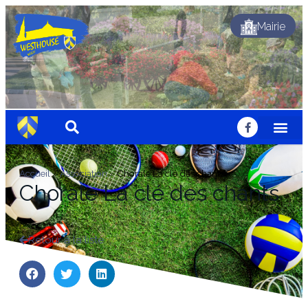
Mairie
Accueil
»
Association
»
Chorale La clé des chants
Chorale La clé des chants
Retour à la liste