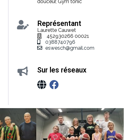
douceur, Gym tonic
Représentant
Laurette Cauwet
452930266 00021
0388740796
eswesch@gmail.com
Sur les réseaux