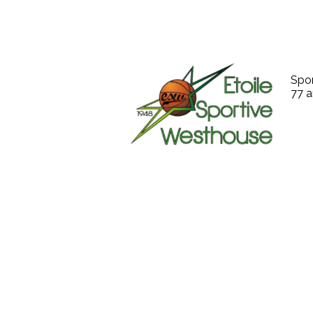
Spor
77 a