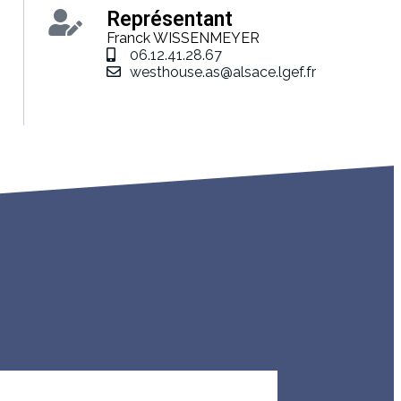
Représentant
Franck WISSENMEYER
06.12.41.28.67
westhouse.as@alsace.lgef.fr