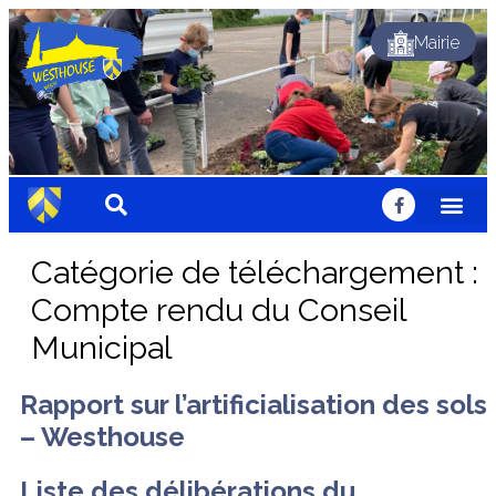
Mairie
Dynamique
Fleuri
Solidaire
Traditionnel
Festif
Sportif
Chaleureux
Accueillant
Nature
Dynamique
Fleuri
Solidaire
Traditionnel
Festif
Sportif
Chaleureux
Accueillant
Nature
Dynamique
Fleuri
Solidaire
Traditionnel
Festif
Sportif
Chaleureux
Accueillant
Nature
Catégorie de téléchargement :
Compte rendu du Conseil
Municipal
Rapport sur l’artificialisation des sols
– Westhouse
Liste des délibérations du