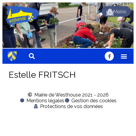
Mairie
Dynamique
Fleuri
Solidaire
Traditionnel
Festif
Sportif
Chaleureux
Accueillant
Nature
Dynamique
Fleuri
Solidaire
Traditionnel
Festif
Sportif
Chaleureux
Accueillant
Nature
Dynamique
Fleuri
Solidaire
Traditionnel
Festif
Sportif
Chaleureux
Accueillant
Nature
Estelle FRITSCH
Mairie de Westhouse 2021 - 2026
Mentions légales
Gestion des cookies
Protections de vos données