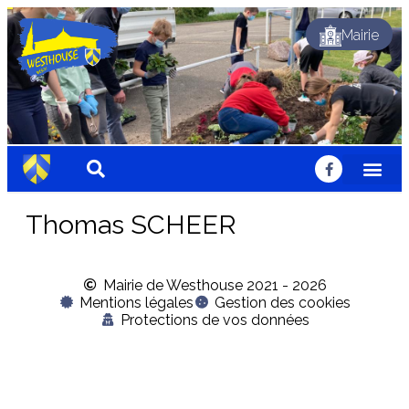
Mairie
Dynamique
Fleuri
Solidaire
Traditionnel
Festif
Sportif
Chaleureux
Accueillant
Nature
Dynamique
Fleuri
Solidaire
Traditionnel
Festif
Sportif
Chaleureux
Accueillant
Nature
Dynamique
Fleuri
Solidaire
Traditionnel
Festif
Sportif
Chaleureux
Accueillant
Nature
Thomas SCHEER
Mairie de Westhouse 2021 - 2026
Mentions légales
Gestion des cookies
Protections de vos données