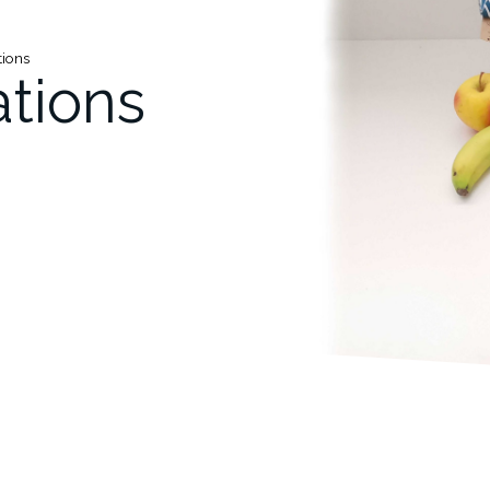
tions
tions