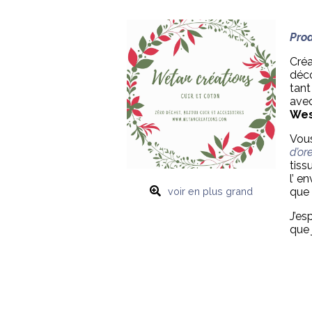
Prod
Créa
déco
tant
avec
Wes
Vous
d’ore
tiss
l’ e
voir en plus grand
que 
J’e
que j