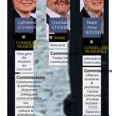
Catherine
Christian
Marie
SCHWARTZ
STRIEBEL
Anne
WEEBER
MAIRE
CONSEILLÈRE
Retraité
MUNICIPALE
CONSEILLÈRE
MUNICIPALE
Commissions
Chargée
de
Toutes les
Infirmière
mission
commissions
Puéricultrice
au
rectorat
Commissions
Affaires
Commissions
scolaires
Communication
&
& participation
jeunesse
citoyenne
Centre
Déléguée
Communal
communautaire
d'Action
Vie
Sociale -
associative,
CCAS
culture &
Espaces verts,
animations
Fleurissement &