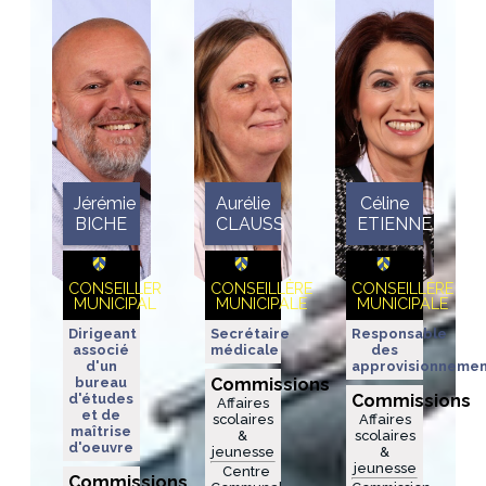
Jérémie
Aurélie
Céline
BICHE
CLAUSS
ETIENNE
CONSEILLER
CONSEILLÈRE
CONSEILLÈRE
MUNICIPAL
MUNICIPALE
MUNICIPALE
Dirigeant
Secrétaire
Responsable
associé
médicale
des
d'un
approvisionnemen
bureau
Commissions
d'études
Commissions
Affaires
et de
scolaires
Affaires
maîtrise
&
scolaires
d'oeuvre
jeunesse
&
jeunesse
Centre
Commissions