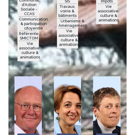
Communal
SIS
Impôts
d'Action
Travaux,
Vie
Sociale -
voirie &
associative,
CCAS
bâtiments
culture &
Communication
animations
Urbanisme &
& participation
Aménagement
citoyenne
Vie
Référente
associative,
SMICTOM
culture &
Vie
animations
associative,
culture &
animations