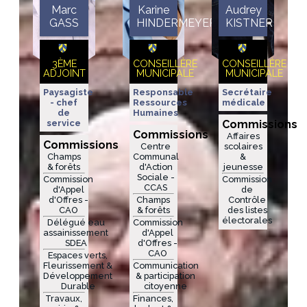
Marc
Karine
Audrey
GASS
HINDERMEYER
KISTNER
3ÈME
CONSEILLÈRE
CONSEILLÈRE
ADJOINT
MUNICIPALE
MUNICIPALE
Paysagiste
Responsable
Secrétaire
- chef
Ressources
médicale
de
Humaines
service
Commissions
Commissions
Affaires
Commissions
Centre
scolaires
Champs
Communal
&
& forêts
d'Action
jeunesse
Sociale -
Commission
Commission
CCAS
d'Appel
de
d'Offres -
Champs
Contrôle
CAO
& forêts
des listes
électorales
Délégué eau
Commission
assainissement
d'Appel
SDEA
d'Offres -
CAO
Espaces verts,
Fleurissement &
Communication
Développement
& participation
Durable
citoyenne
Travaux,
Finances,