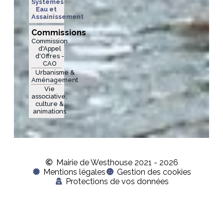
Systèmes
Eau et
Assainissement
Commissions
Commission
d'Appel
d'Offres -
CAO
Urbanisme &
Aménagement
Vie
associative,
culture &
animations
Mairie de Westhouse 2021 - 2026
Mentions légales
Gestion des cookies
Protections de vos données