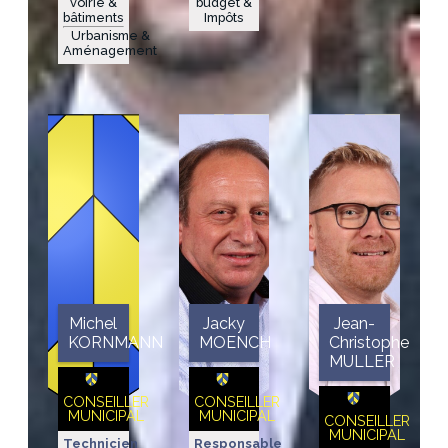
voirie &
budget &
bâtiments
Impôts
Urbanisme &
Aménagement
Michel
Jacky
Jean-
KORNMANN
MOENCH
Christophe
MULLER
CONSEILLER
CONSEILLER
MUNICIPAL
MUNICIPAL
CONSEILLER
MUNICIPAL
Technicien
Responsable