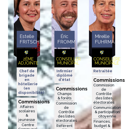
Estelle
Éric
Mireille
FRITSCH
FROMM
FUHRMANN
2ÈME
CONSEILLER
CONSEILLÈRE
ADJOINTE
MUNICIPAL
MUNICIPALE
Chef de
Infirmier
Retraitée
brigade
diplômé
en
d'état
Commissions
hôtellerie
Commission
(en
Commissions
de
disponibilité)
Champs
Contrôle
& forêts
des listes
Commissions
électorales
Commission
Affaires
de
Communication
scolaires
Contrôle
& participation
&
des listes
citoyenne
jeunesse
électorales
Finances,
Centre
Référent
budget &