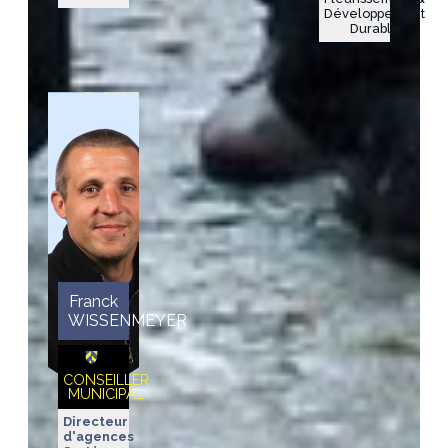
Développement
Durable
Franck
WISSENMEYER
CONSEILLER
MUNICIPAL
Directeur
d'agences