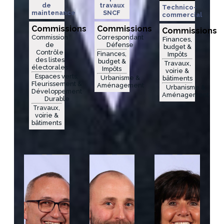
de
travaux
Technico-
maintenance
SNCF
commercial
Commissions
Commissions
Commissions
Commission
Correspondant
Finances,
de
Défense
budget &
Contrôle
Finances,
Impôts
des listes
budget &
Travaux,
électorales
Impôts
voirie &
Espaces verts,
Urbanisme &
bâtiments
Fleurissement &
Aménagement
Urbanisme &
Développement
Aménagement
Durable
Travaux,
voirie &
bâtiments