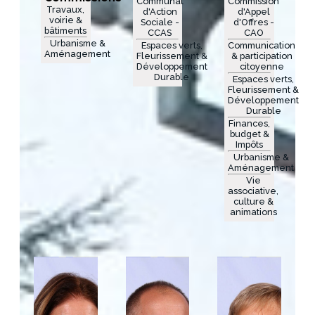
Communal
Commission
Travaux,
d'Action
d'Appel
voirie &
Sociale -
d'Offres -
bâtiments
CCAS
CAO
Urbanisme &
Espaces verts,
Communication
Aménagement
Fleurissement &
& participation
Développement
citoyenne
Durable
Espaces verts,
Fleurissement &
Développement
Durable
Finances,
budget &
Impôts
Urbanisme &
Aménagement
Vie
associative,
culture &
animations