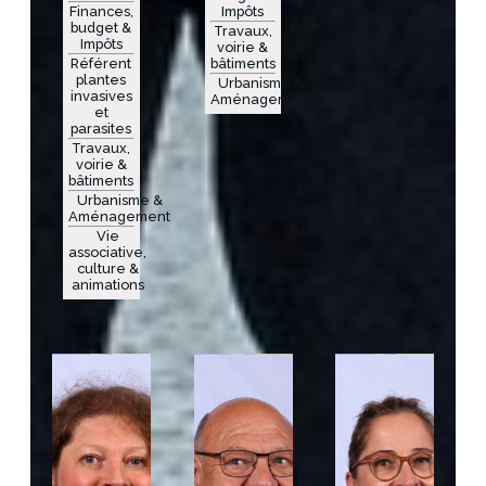
Finances,
Impôts
budget &
Travaux,
Impôts
voirie &
Référent
bâtiments
plantes
Urbanisme &
invasives
Aménagement
et
parasites
Travaux,
voirie &
bâtiments
Urbanisme &
Aménagement
Vie
associative,
culture &
animations