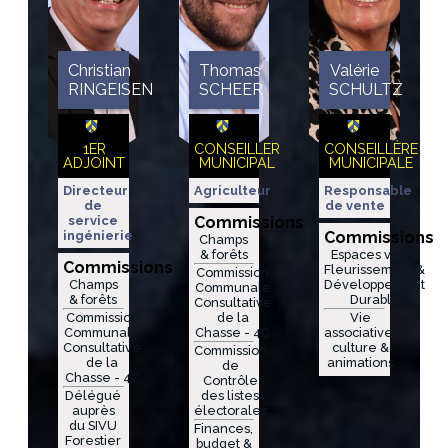
Christian
Thomas
Valérie
RINGEISEN
SCHEER
SCHULTZ
1ER
CONSEILLER
CONSEILLÈRE
ADJOINT
MUNICIPAL
MUNICIPALE
Directeur
Agriculteur
Responsable
de
de vente
service
Commissions
ingénierie
Commissions
Champs
& forêts
Espaces verts,
Commissions
Fleurissement &
Commission
Champs
Développement
Communale
& forêts
Durable
Consultative
Commission
de la
Vie
Communale
Chasse - 4C
associative,
Consultative
culture &
Commission
de la
animations
de
Chasse - 4C
Contrôle
Délégué
des listes
auprès
électorales
du SIVU
Finances,
Forestier
budget &