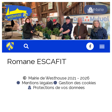
Mairie
Festif
Festif
Festif
Fleuri
Fleuri
Fleuri
Sportif
Sportif
Sportif
Nature
Nature
Nature
Solidaire
Solidaire
Solidaire
Accueillant
Accueillant
Accueillant
Chaleureux
Chaleureux
Chaleureux
Dynamique
Traditionnel
Dynamique
Traditionnel
Dynamique
Traditionnel
Romane ESCAFIT
Mairie de Westhouse 2021 - 2026
Mentions légales
Gestion des cookies
Protections de vos données