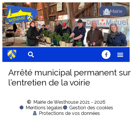
Mairie
Festif
Festif
Festif
Fleuri
Fleuri
Fleuri
Sportif
Sportif
Sportif
Nature
Nature
Nature
Solidaire
Solidaire
Solidaire
Accueillant
Accueillant
Accueillant
Chaleureux
Chaleureux
Chaleureux
Dynamique
Traditionnel
Dynamique
Traditionnel
Dynamique
Traditionnel
Arrêté municipal permanent sur
l’entretien de la voirie
Mairie de Westhouse 2021 - 2026
Mentions légales
Gestion des cookies
Protections de vos données