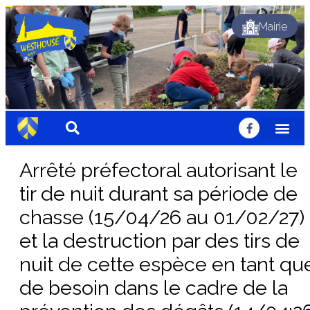
Mairie
Dynamique
Fleuri
Solidaire
Traditionnel
Festif
Sportif
Chaleureux
Accueillant
Nature
Dynamique
Fleuri
Solidaire
Traditionnel
Festif
Sportif
Chaleureux
Accueillant
Nature
Dynamique
Fleuri
Solidaire
Traditionnel
Festif
Sportif
Chaleureux
Accueillant
Nature
Arrêté préfectoral autorisant le
tir de nuit durant sa période de
chasse (15/04/26 au 01/02/27)
et la destruction par des tirs de
nuit de cette espèce en tant qu
de besoin dans le cadre de la