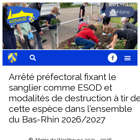
Mairie
Dynamique
Fleuri
Solidaire
Traditionnel
Festif
Sportif
Chaleureux
Accueillant
Nature
Dynamique
Fleuri
Solidaire
Traditionnel
Festif
Sportif
Chaleureux
Accueillant
Nature
Dynamique
Fleuri
Solidaire
Traditionnel
Festif
Sportif
Chaleureux
Accueillant
Nature
Arrêté préfectoral fixant le
sanglier comme ESOD et
modalités de destruction à tir d
cette espèce dans l’ensemble
du Bas-Rhin 2026/2027