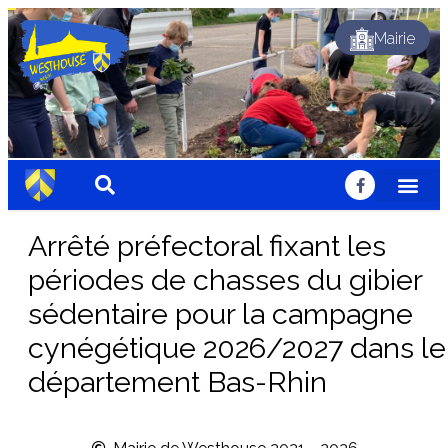
Mairie
Dynamique
Fleuri
Solidaire
Traditionnel
Festif
Sportif
Chaleureux
Accueillant
Nature
Dynamique
Fleuri
Solidaire
Traditionnel
Festif
Sportif
Chaleureux
Accueillant
Nature
Dynamique
Fleuri
Solidaire
Traditionnel
Festif
Sportif
Chaleureux
Accueillant
Nature
Arrêté préfectoral fixant les
périodes de chasses du gibier
sédentaire pour la campagne
cynégétique 2026/2027 dans le
département Bas-Rhin