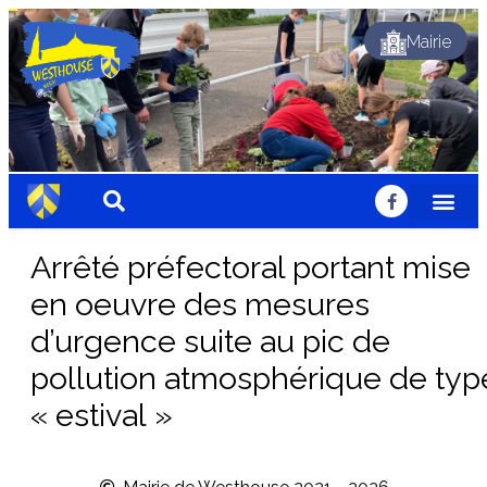
Mairie
Dynamique
Fleuri
Solidaire
Traditionnel
Festif
Sportif
Chaleureux
Accueillant
Nature
Dynamique
Fleuri
Solidaire
Traditionnel
Festif
Sportif
Chaleureux
Accueillant
Nature
Dynamique
Fleuri
Solidaire
Traditionnel
Festif
Sportif
Chaleureux
Accueillant
Nature
Arrêté préfectoral portant mise
en oeuvre des mesures
d’urgence suite au pic de
pollution atmosphérique de typ
« estival »