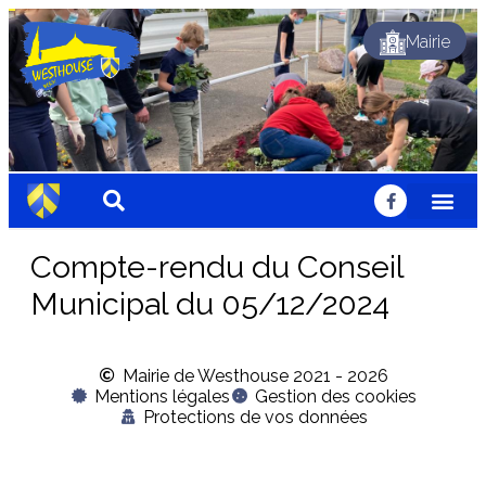
Mairie
Dynamique
Fleuri
Solidaire
Traditionnel
Festif
Sportif
Chaleureux
Accueillant
Nature
Dynamique
Fleuri
Solidaire
Traditionnel
Festif
Sportif
Chaleureux
Accueillant
Nature
Dynamique
Fleuri
Solidaire
Traditionnel
Festif
Sportif
Chaleureux
Accueillant
Nature
Compte-rendu du Conseil
Municipal du 05/12/2024
Mairie de Westhouse 2021 - 2026
Mentions légales
Gestion des cookies
Protections de vos données