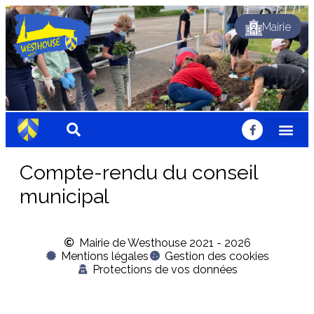
Mairie
Dynamique
Fleuri
Solidaire
Traditionnel
Festif
Sportif
Chaleureux
Accueillant
Nature
Dynamique
Fleuri
Solidaire
Traditionnel
Festif
Sportif
Chaleureux
Accueillant
Nature
Dynamique
Fleuri
Solidaire
Traditionnel
Festif
Sportif
Chaleureux
Accueillant
Nature
Compte-rendu du conseil
municipal
Mairie de Westhouse 2021 - 2026
Mentions légales
Gestion des cookies
Protections de vos données