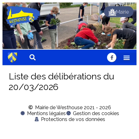
Mairie
Dynamique
Fleuri
Solidaire
Traditionnel
Festif
Sportif
Chaleureux
Accueillant
Nature
Dynamique
Fleuri
Solidaire
Traditionnel
Festif
Sportif
Chaleureux
Accueillant
Nature
Dynamique
Fleuri
Solidaire
Traditionnel
Festif
Sportif
Chaleureux
Accueillant
Nature
Liste des délibérations du
20/03/2026
Mairie de Westhouse 2021 - 2026
Mentions légales
Gestion des cookies
Protections de vos données