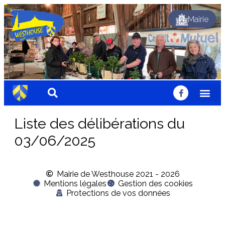
Mairie
Festif
Festif
Festif
Fleuri
Fleuri
Fleuri
Sportif
Sportif
Sportif
Nature
Nature
Nature
Solidaire
Solidaire
Solidaire
Accueillant
Accueillant
Accueillant
Chaleureux
Chaleureux
Chaleureux
Dynamique
Traditionnel
Dynamique
Traditionnel
Dynamique
Traditionnel
Liste des délibérations du
03/06/2025
Mairie de Westhouse 2021 - 2026
Mentions légales
Gestion des cookies
Protections de vos données