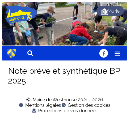
Mairie
Dynamique
Fleuri
Solidaire
Traditionnel
Festif
Sportif
Chaleureux
Accueillant
Nature
Dynamique
Fleuri
Solidaire
Traditionnel
Festif
Sportif
Chaleureux
Accueillant
Nature
Dynamique
Fleuri
Solidaire
Traditionnel
Festif
Sportif
Chaleureux
Accueillant
Nature
Note brève et synthétique BP
2025
Mairie de Westhouse 2021 - 2026
Mentions légales
Gestion des cookies
Protections de vos données