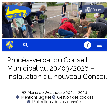
Mairie
Dynamique
Fleuri
Solidaire
Traditionnel
Festif
Sportif
Chaleureux
Accueillant
Nature
Dynamique
Fleuri
Solidaire
Traditionnel
Festif
Sportif
Chaleureux
Accueillant
Nature
Dynamique
Fleuri
Solidaire
Traditionnel
Festif
Sportif
Chaleureux
Accueillant
Nature
Procès-verbal du Conseil
Municipal du 20/03/2026 –
Installation du nouveau Conseil
Mairie de Westhouse 2021 - 2026
Mentions légales
Gestion des cookies
Protections de vos données