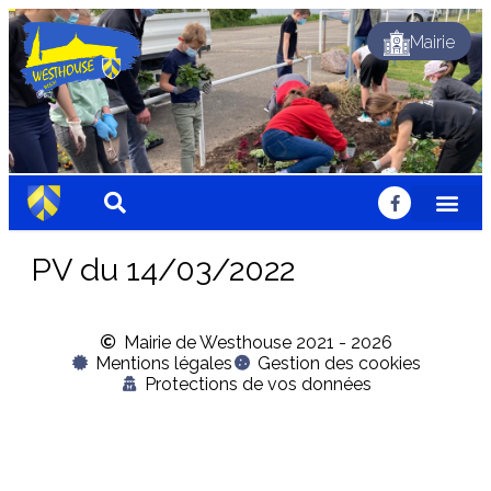
Mairie
Dynamique
Fleuri
Solidaire
Traditionnel
Festif
Sportif
Chaleureux
Accueillant
Nature
Dynamique
Fleuri
Solidaire
Traditionnel
Festif
Sportif
Chaleureux
Accueillant
Nature
Dynamique
Fleuri
Solidaire
Traditionnel
Festif
Sportif
Chaleureux
Accueillant
Nature
PV du 14/03/2022
Mairie de Westhouse 2021 - 2026
Mentions légales
Gestion des cookies
Protections de vos données