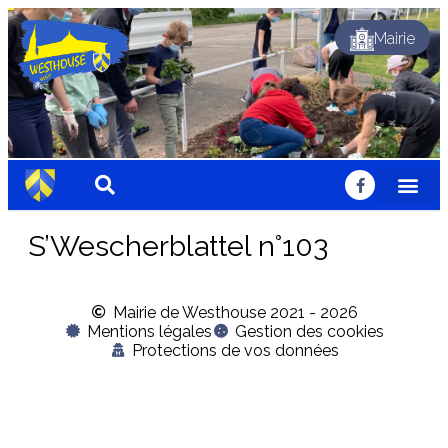
Mairie
Dynamique
Fleuri
Solidaire
Traditionnel
Festif
Sportif
Chaleureux
Accueillant
Nature
Dynamique
Fleuri
Solidaire
Traditionnel
Festif
Sportif
Chaleureux
Accueillant
Nature
Dynamique
Fleuri
Solidaire
Traditionnel
Festif
Sportif
Chaleureux
Accueillant
Nature
S’Wescherblattel n°103
Mairie de Westhouse 2021 - 2026
Mentions légales
Gestion des cookies
Protections de vos données